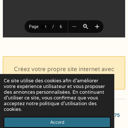
Créez votre propre site internet avec
Webador
Ce site utilise des cookies afin d’améliorer
votre expérience utilisateur et vous proposer
des annonces personnalisées. En continuant
d'utiliser ce site, vous confirmez que vous
acceptez notre politique d’utilisation des
© 2026 Association Bulle Atypique, association
cookies.
déclarée N°RNA W112006138 N°SIREN 924 593 775
Accord
Propulsé par
Webador